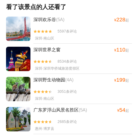
看了该景点的人还看了
228
深圳欢乐谷
(5A)
¥
起
5597条评论


深圳·南山区
110
深圳世界之窗
¥
起
8534条评论


深圳·深圳华侨城旅游度假区
199
深圳野生动物园
(4A)
¥
起
3051条评论


深圳·南山区
54
广东罗浮山风景名胜区
(5A)
¥
起
2685条评论


惠州·博罗县