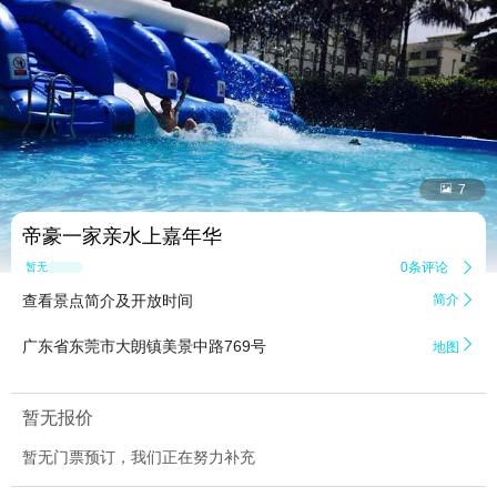


7
帝豪一家亲水上嘉年华
0条评论

暂无点评
查看景点简介及开放时间
简介


广东省东莞市大朗镇美景中路769号
地图
暂无报价
暂无门票预订，我们正在努力补充