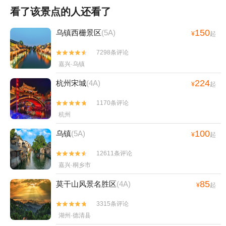
看了该景点的人还看了
150
乌镇西栅景区
(5A)
¥
起
7298条评论


嘉兴·乌镇
224
杭州宋城
(4A)
¥
起
1170条评论


杭州
100
乌镇
(5A)
¥
起
12611条评论


嘉兴·桐乡市
85
莫干山风景名胜区
(4A)
¥
起
3315条评论


湖州·德清县