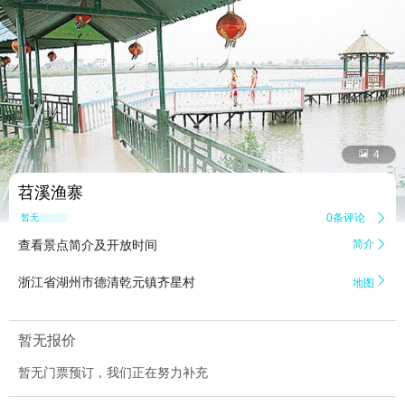


4
苕溪渔寨
0条评论

暂无点评
查看景点简介及开放时间
简介


浙江省湖州市德清乾元镇齐星村
地图
暂无报价
暂无门票预订，我们正在努力补充