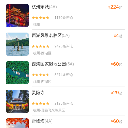
224
杭州宋城
(4A)
¥
起
1170条评论


杭州
4
西湖风景名胜区
(5A)
¥
起
9425条评论


杭州·西湖区
60
西溪国家湿地公园
(5A)
¥
起
5874条评论


杭州·西湖区
29
灵隐寺
¥
起
2125条评论


杭州·灵隐飞来峰景区
60
雷峰塔
(4A)
¥
起