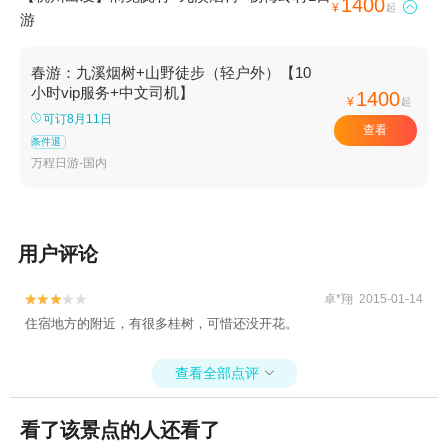
1400

¥
起
游
春游：九溪烟树+山野徒步（轻户外）【10
小时vip服务+中文司机】
1400
¥
起
可订8月11日
查看
条件退
万程日游-国内
用户评论
卓*翔 2015-01-14


住宿地方的附近，有很多桂树，可惜还没开花。
查看全部点评

看了该景点的人还看了