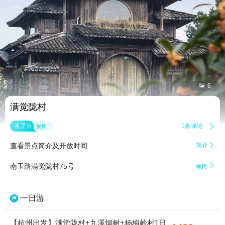


6
满觉陇村
4.7
1条评论

分
很棒
查看景点简介及开放时间
简介


南玉路满觉陇村75号
地图
一日游
【杭州出发】满觉陇村+九溪烟树+杨梅岭村1日