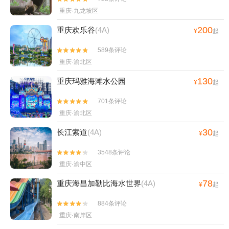
重庆·九龙坡区
200
重庆欢乐谷
(4A)
¥
起
589条评论


重庆·渝北区
130
重庆玛雅海滩水公园
¥
起
701条评论


重庆·渝北区
30
长江索道
(4A)
¥
起
3548条评论


重庆·渝中区
78
重庆海昌加勒比海水世界
(4A)
¥
起
884条评论


重庆·南岸区