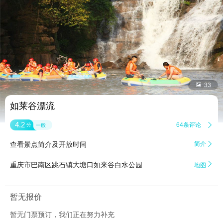


33
如莱谷漂流
4.2
64条评论

分
一般
查看景点简介及开放时间
简介


重庆市巴南区跳石镇大塘口如来谷白水公园
地图
暂无报价
暂无门票预订，我们正在努力补充