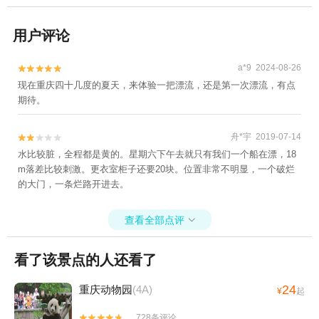
用户评论
a*9 2024-08-26


现在重庆四十几度的夏天，来体验一把漂流，还是第一次漂流，有点
期待。
舟*宇 2019-07-14


水比较脏，全程都是黄的。星期六下午去就只有我们一个船在漂，18
m落差比较刺激。更衣室柜子还要20块。位置非常不明显，一个破烂
的大门，一条烂路开进去。
查看全部点评

看了该景点的人还看了
24
重庆动物园
(4A)
¥
起
728条评论

