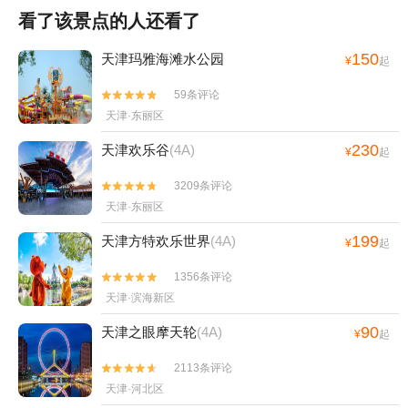
看了该景点的人还看了
150
天津玛雅海滩水公园
¥
起
59条评论


天津·东丽区
230
天津欢乐谷
(4A)
¥
起
3209条评论


天津·东丽区
199
天津方特欢乐世界
(4A)
¥
起
1356条评论


天津·滨海新区
90
天津之眼摩天轮
(4A)
¥
起
2113条评论


天津·河北区