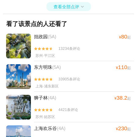
查看全部点评

看了该景点的人还看了
80
拙政园
(5A)
¥
起
13234条评论


苏州·平江区
110
东方明珠
(5A)
¥
起
33905条评论


上海·浦东新区
38.2
狮子林
(4A)
¥
起
4421条评论


苏州·姑苏区
230
上海欢乐谷
(4A)
¥
起