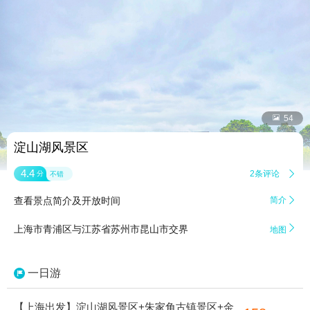


54
淀山湖风景区
4.4
2条评论

分
不错
查看景点简介及开放时间
简介


上海市青浦区与江苏省苏州市昆山市交界
地图
一日游
【上海出发】淀山湖风景区+朱家角古镇景区+金