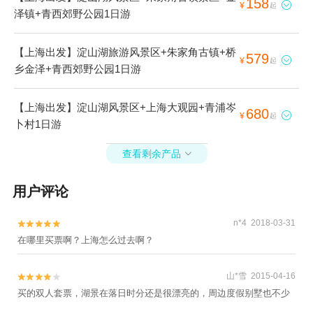
158

¥
起
泽镇+青西郊野公园1日游
【上海出发】淀山湖旅游风景区+朱家角古镇+桥
579

¥
起
乡金泽+青西郊野公园1日游
【上海出发】淀山湖风景区+上海大观园+青浦岑
680

¥
起
卜村1日游
查看剩余产品

用户评论
n*4 2018-03-31


在哪里买票啊？上海怎么过去啊？
山*雪 2015-04-16


买的双人套票，湖景在落日时分还是很漂亮的，周边度假别墅也不少