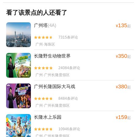
看了该景点的人还看了
135
广州塔
(4A)
¥
起
7315条评论


广州·海珠区
350
长隆野生动物世界
¥
起
24084条评论


广州·广州长隆度假区
380
广州长隆国际大马戏
¥
起
8484条评论


广州·广州长隆度假区
159
长隆水上乐园
¥
起
10946条评论


广州·广州长隆度假区