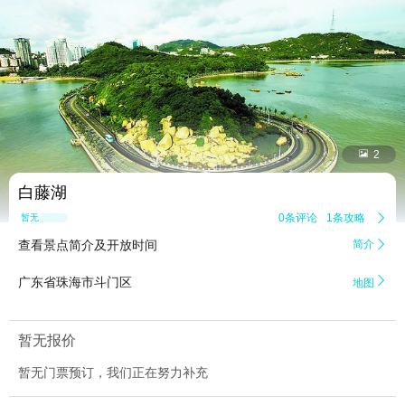


2
白藤湖
0条评论
1条攻略

暂无点评
查看景点简介及开放时间
简介


广东省珠海市斗门区
地图
暂无报价
暂无门票预订，我们正在努力补充