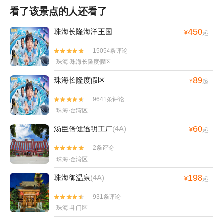
看了该景点的人还看了
450
珠海长隆海洋王国
¥
起
15054条评论


珠海·珠海长隆度假区
89
珠海长隆度假区
¥
起
9641条评论


珠海·金湾区
60
汤臣倍健透明工厂
(4A)
¥
起
2条评论


珠海·金湾区
198
珠海御温泉
(4A)
¥
起
931条评论


珠海·斗门区