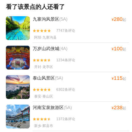
看了该景点的人还看了
280
九寨沟风景区
(5A)
¥
起
7747条评论


阿坝·九寨沟县
100
万岁山武侠城
(4A)
¥
起
1234条评论


开封·龙亭区
115
泰山风景区
(5A)
¥
起
6302条评论


泰安·泰山区
238
河南宝泉旅游区
(5A)
¥
起
1372条评论


新乡·辉县市