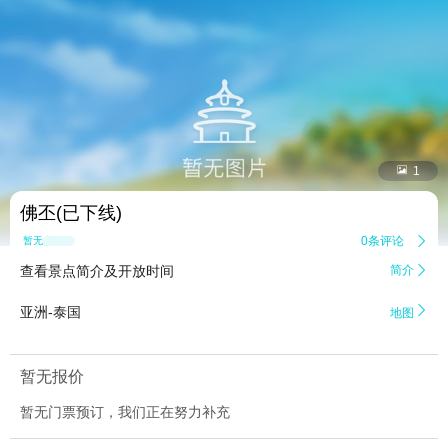


1
佛丕(已下线)
0条评论

暂无点评
查看景点简介及开放时间
简介


亚洲-泰国
地图
暂无报价
暂无门票预订，我们正在努力补充