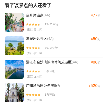
看了该景点的人还看了
77
蓝月湾温泉
(4A)
¥
起
134条评论


湛江·霞山区
50
湖光岩风景区
(4A)
¥
起
797条评论


湛江·霞山区
86
湛江市金沙湾滨海休闲旅游区
(4A)
¥
起
0条评论


湛江·赤坎区
520
广州湾法国公使署旧址
¥
起
1条评论


湛江·霞山区