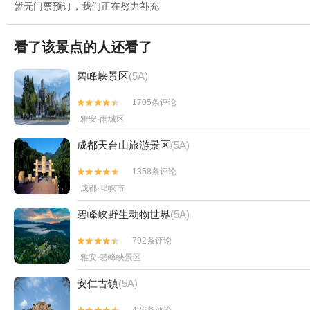
暂无门票预订，我们正在努力补充
看了该景点的人还看了
碧峰峡景区
(5A)
1705条评论


雅安·雨城区
成都天台山旅游景区
(5A)
1358条评论


成都·邛崃市
碧峰峡野生动物世界
(5A)
792条评论


雅安·碧峰峡景区
安仁古镇
(5A)