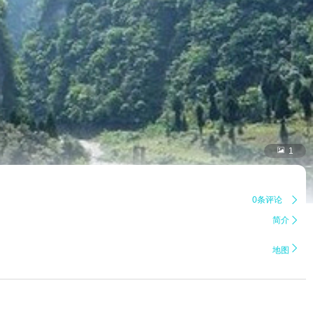

1
0条评论

简介


地图