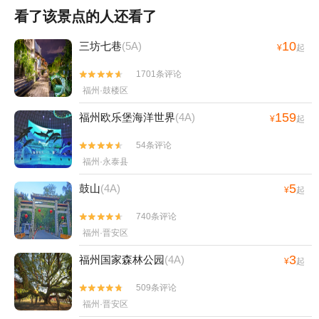
看了该景点的人还看了
10
三坊七巷
(5A)
¥
起
1701条评论


福州·鼓楼区
159
福州欧乐堡海洋世界
(4A)
¥
起
54条评论


福州·永泰县
5
鼓山
(4A)
¥
起
740条评论


福州·晋安区
3
福州国家森林公园
(4A)
¥
起
509条评论


福州·晋安区