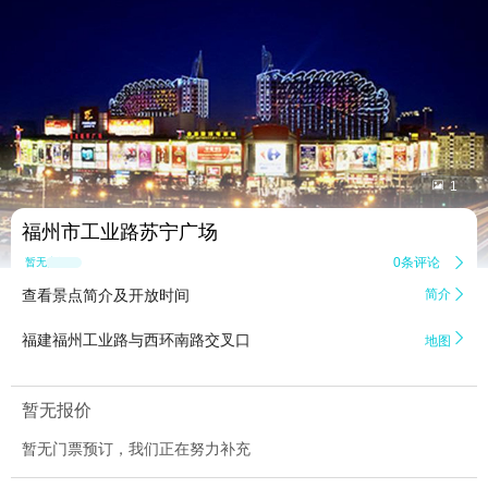


1
福州市工业路苏宁广场
0条评论

暂无点评
查看景点简介及开放时间
简介


福建福州工业路与西环南路交叉口
地图
暂无报价
暂无门票预订，我们正在努力补充