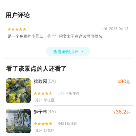
用户评论
k*6 2016-04-13


是一个免费的小景点，是当年昭文太子在这读书而得名
查看全部点评

看了该景点的人还看了
80
拙政园
(5A)
¥
起
13234条评论


苏州·平江区
38.2
狮子林
(4A)
¥
起
4421条评论


苏州·姑苏区