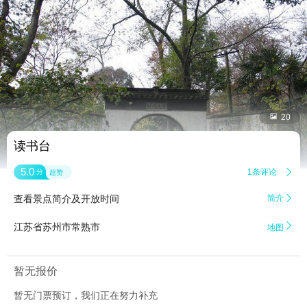


20
读书台
5.0
1条评论

分
超赞
查看景点简介及开放时间
简介


江苏省苏州市常熟市
地图
暂无报价
暂无门票预订，我们正在努力补充