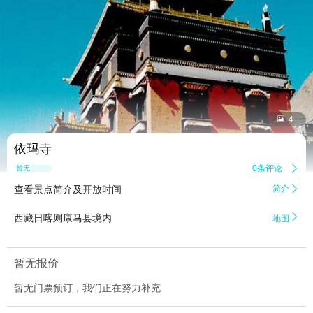


4
依玛寺
0条评论

暂无点评
查看景点简介及开放时间
简介


西藏日喀则康马县境内
地图
暂无报价
暂无门票预订，我们正在努力补充