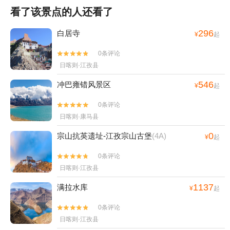
看了该景点的人还看了
296
白居寺
¥
起
0条评论


日喀则·江孜县
546
冲巴雍错风景区
¥
起
0条评论


日喀则·康马县
0
宗山抗英遗址-江孜宗山古堡
(4A)
¥
起
0条评论


日喀则·江孜县
1137
满拉水库
¥
起
0条评论


日喀则·江孜县