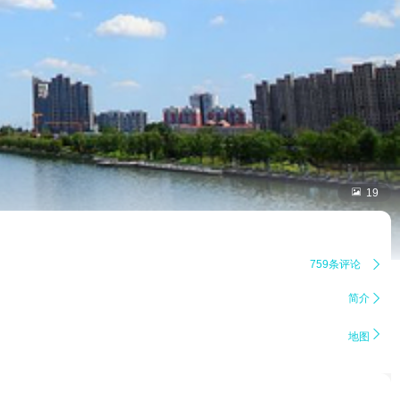

19
759条评论

简介


地图