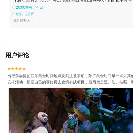
20:00前可订今日
不可退
无自费
深圳雄狮天下
用户评论


出行前会提前联系集合时间地点及其注意事项，除了集合时间早一点外其
安排活动，根据自己的喜好再去查漏补缺项目，最后就是逛、吃、拍照、