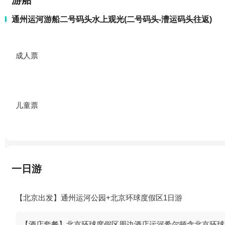
游船
通州运河游船二号码头水上观光(二号码头-漕运码头往返)
成人票
儿童票
一日游
【北京出发】通州运河公园+北京环球度假区1日游
【酒店套餐】北京环球度假区周边酒店运河希尔顿含北京环球