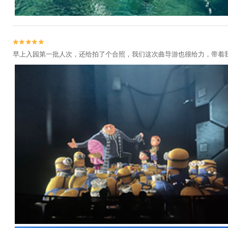


早上入园第一批人次，还给拍了个合照，我们这次曲导游也很给力，带着