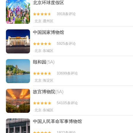
北京环球度假区
3918条评论


北京·通州区
中国国家博物馆
5925条评论


北京·东城区
颐和园
(5A)
33699条评论


北京·海淀区
故宫博物院
(5A)
54105条评论


北京·东城区
中国人民革命军事博物馆
1922条评论

