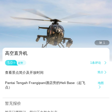


1
高空直升机
5.0
1条评论

分
超赞
查看景点简介及开放时间
简介

Pantai Tengah Frangipani酒店旁的Heli Base（起飞
地图
点）

暂无报价