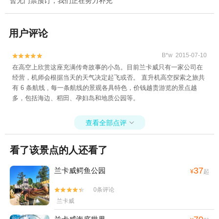
暂无门票预订，我们正在努力补充
用户评论
B*w 2015-07-10


在高空上欣赏这座充满传奇故事的小岛。目前兰卡威只有一家公司在
经营，机师会根据当天的天气决定起飞或否。 直升机高空探索之旅共
有 6 条航线 , 每一条航线的景观各具特色，价钱越贵游览的景点越
多，包括海边、稻田、孕妇岛和地质公园等。
查看全部点评

看了该景点的人还看了
37
兰卡威鳄鱼公园
¥
起
0条评论


兰卡威