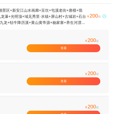
湖景区+新安江山水画廊+呈坎+屯溪老街+唐模+翡
200
龙瀑+光明顶+域见秀里·水镇+屏山村+古城岩+石台

¥
起
降九龙+牯牛降历溪+黄山黄帝源+杨家寨+养生河漂流
横江山水竹筏+西海大峡谷+黄山新安人家酒楼+洞天
肥万普拓展基地（黄山）+守拙园+古徽州文化旅游区
200
雪世界+黄山市徽州雕刻博物馆+岭南景区+新安江激
¥
起
谷景区+黄山市城市展示馆+黄山不夜城+漫溪里游乐
查看
徽州府衙+新安江+齐云山自由家营地+黄山徽秀1日
200
¥
起
查看
200
¥
起