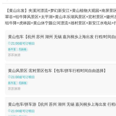
【黄山出发】夹溪河漂流+梦幻新安江+黄山植物大观园+南屏景区
翠谷+牯牛降风景区+太平湖+黄山丰乐湖风景区+宏村景区+徽州古
牯牛降+虎林园+黄山休宁颜公河漂流+雄村景区+新安江水电站+
+东黄山旅游度假区+香溪漂流+黄山门+黄山云谷索道+斗山街+
湾风景区+新安江塔坑三口柑橘园+新安江水世界+新安江国画长廊游
黄山包车【杭州 苏州 湖州 无锡 嘉兴桐乡上海出发 行程/时间自
+阳产土楼+黄山风景区太平索道+黄山白云宾馆+黄山北海宾馆+
21:00前可订明日
情水世界+黄山宏村国际滑翔伞基地+太平湖峡谷漂流+宏村-画桥
条件退
无购物
园+稽灵山欢乐世界+五溪山大峡谷+黄山宏村国际滑翔伞基地(宏
苏苏旅游
游
黄山风景区·宏村景区包车【包车/拼车行程时间自由选择】
21:00前可订明日
条件退
无购物
苏苏旅游
黄山包车/拼车游【杭州 苏州 湖州 无锡 嘉兴桐乡上海出发 行程
21:00前可订明日