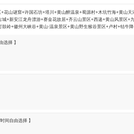
+花山谜窟+许国石坊+塔川+黄山醉温泉+蜀源村+木坑竹海+黄山天
城+新安江龙舟漂游+赛金花故居+齐云山景区+西递+黄山风景区+九
打鼓岭+徽州大峡谷+黄山-温泉景区+黄山野生猴谷景区+卢村+牯牛
新安江滨水旅游景区+芙蓉谷+新安江月亮岛+《宏村阿菊》实景演出+
船+棠樾牌坊群鲍家花园+北京D-life礼堂+寒武纪石林景区+合
由选择 】
黄山本地玩乐+黄山狮林大酒店+黄山喜乐汇演出+黎阳水街+宏村冰
+新安江景区《江清月近人》实景演艺+西汉广德王国古都+黄山屯之
村大同动力伞基地)+新安江+梦幻新安江夜游码头+西递石林水世界+
/时间自由选择 】