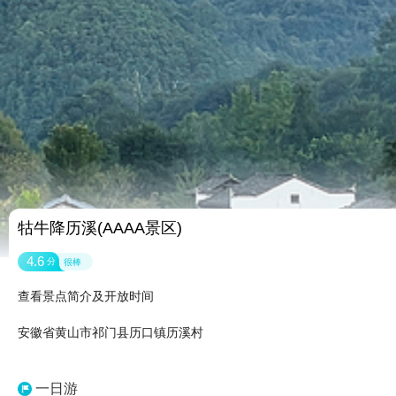
牯牛降历溪(AAAA景区)
4.6
分
很棒
查看景点简介及开放时间
安徽省黄山市祁门县历口镇历溪村
一日游