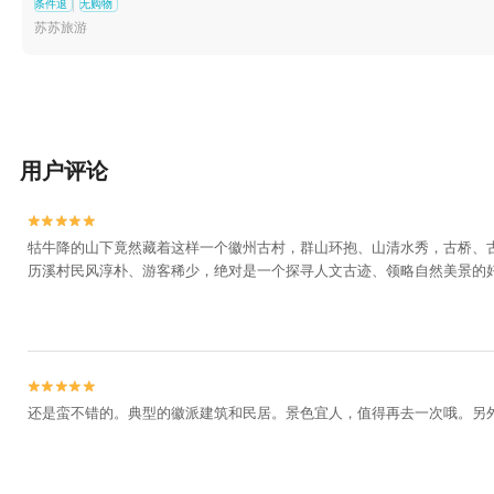
条件退
无购物
苏苏旅游
用户评论


牯牛降的山下竟然藏着这样一个徽州古村，群山环抱、山清水秀，古桥、
历溪村民风淳朴、游客稀少，绝对是一个探寻人文古迹、领略自然美景的


还是蛮不错的。典型的徽派建筑和民居。景色宜人，值得再去一次哦。另