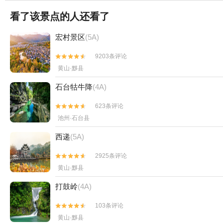
看了该景点的人还看了
宏村景区
(5A)
9203条评论


黄山·黟县
石台牯牛降
(4A)
623条评论


池州·石台县
西递
(5A)
2925条评论


黄山·黟县
打鼓岭
(4A)
103条评论


黄山·黟县