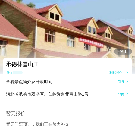


1
承德林雪山庄
0条评论

暂无点评
查看景点简介及开放时间
简介


河北省承德市双滦区广仁岭隧道元宝山路1号
地图
暂无报价
暂无门票预订，我们正在努力补充