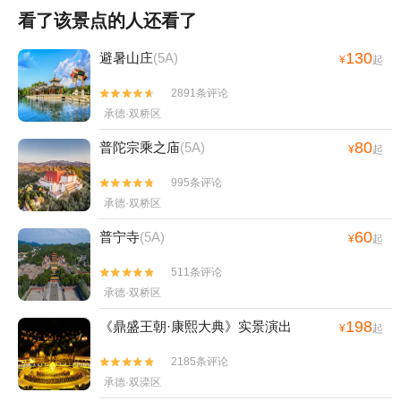
看了该景点的人还看了
130
避暑山庄
(5A)
¥
起
2891条评论


承德·双桥区
80
普陀宗乘之庙
(5A)
¥
起
995条评论


承德·双桥区
60
普宁寺
(5A)
¥
起
511条评论


承德·双桥区
198
《鼎盛王朝·康熙大典》实景演出
¥
起
2185条评论


承德·双滦区