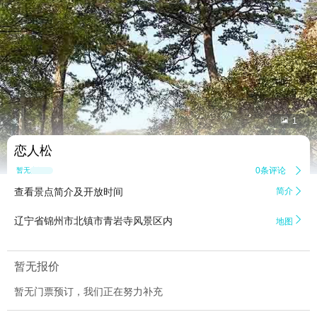


1
恋人松
0条评论

暂无点评
查看景点简介及开放时间
简介


辽宁省锦州市北镇市青岩寺风景区内
地图
暂无报价
暂无门票预订，我们正在努力补充