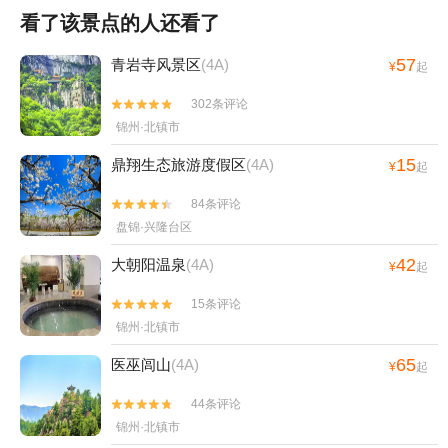
看了该景点的人还看了
57
青岩寺风景区
(4A)
¥
起
302条评论


锦州·北镇市
15
鼎翔生态旅游度假区
(4A)
¥
起
84条评论


盘锦·兴隆台区
42
大朝阳温泉
(4A)
¥
起
15条评论


锦州·北镇市
65
医巫闾山
(4A)
¥
起
44条评论


锦州·北镇市