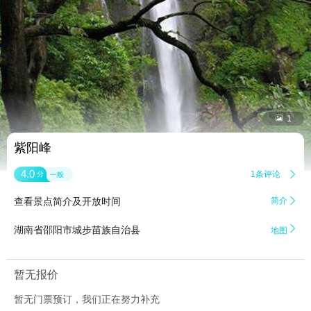


1
紫阳峰
4.0
1条评论

分
一般
查看景点简介及开放时间
简介


湖南省邵阳市城步苗族自治县
地图
暂无报价
暂无门票预订，我们正在努力补充