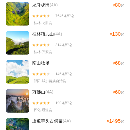
80
龙脊梯田
(4A)
¥
起
7646条评论


桂林·龙胜县
130
桂林猫儿山
(4A)
¥
起
314条评论


桂林·兴安县
68
南山牧场
¥
起
146条评论


邵阳·城步苗族自治县
60
万佛山
(4A)
¥
起
190条评论


怀化·通道县
1495
通道芋头古侗寨
(4A)
¥
起