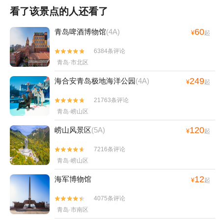
看了该景点的人还看了
60
青岛啤酒博物馆
(4A)
¥
起
6384条评论


青岛·市北区
249
海合安青岛极地海洋公园
(4A)
¥
起
21763条评论


青岛·崂山区
120
崂山风景区
(5A)
¥
起
7216条评论


青岛·崂山区
12
海军博物馆
¥
起
4075条评论


青岛·市南区