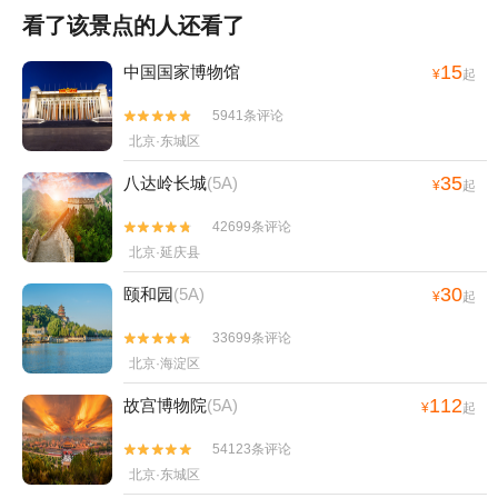
看了该景点的人还看了
15
中国国家博物馆
¥
起
5941条评论


北京·东城区
35
八达岭长城
(5A)
¥
起
42699条评论


北京·延庆县
30
颐和园
(5A)
¥
起
33699条评论


北京·海淀区
112
故宫博物院
(5A)
¥
起
54123条评论


北京·东城区