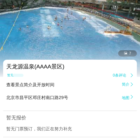


7
天龙源温泉(AAAA景区)
0条评论

暂无点评
查看景点简介及开放时间
简介


北京市昌平区邓庄村南口路29号
地图
暂无报价
暂无门票预订，我们正在努力补充