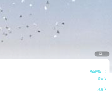

1
0条评论

简介


地图