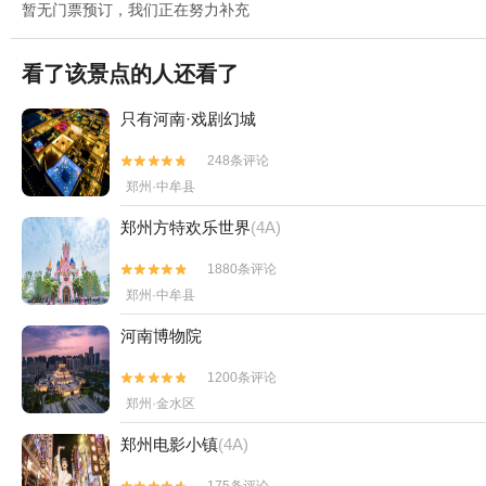
暂无门票预订，我们正在努力补充
看了该景点的人还看了
只有河南·戏剧幻城
248条评论


郑州·中牟县
郑州方特欢乐世界
(4A)
1880条评论


郑州·中牟县
河南博物院
1200条评论


郑州·金水区
郑州电影小镇
(4A)