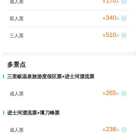
170
成人票

¥
起
340
双人票

¥
起
510
三人票

¥
起
多景点
三里畈温泉旅游度假区票+进士河漂流票
265
成人票

¥
起
进士河漂流票+薄刀峰票
238
成人票

¥
起