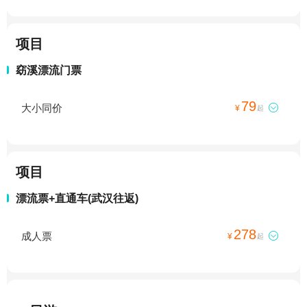
项目
窈溪漂流门票
79
大小同价

¥
起
项目
漂流票+直通车(武汉往返)
278
成人票

¥
起