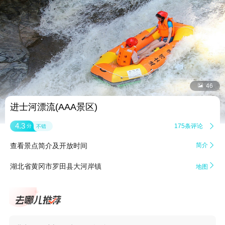


46
进士河漂流(AAA景区)
4.3
175条评论

分
不错
查看景点简介及开放时间
简介


湖北省黄冈市罗田县大河岸镇
地图