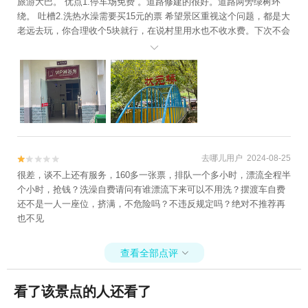
旅游大巴。 优点1.停车场免费 。道路修建的很好。道路两旁绿树环
绕。 吐槽2.洗热水澡需要买15元的票 希望景区重视这个问题，都是大
老远去玩，你合理收个5块就行，在说村里用水也不收水费。下次不会
在去了。

去哪儿用户 2024-08-25


很差，谈不上还有服务，160多一张票，排队一个多小时，漂流全程半
个小时，抢钱？洗澡自费请问有谁漂流下来可以不用洗？摆渡车自费
还不是一人一座位，挤满，不危险吗？不违反规定吗？绝对不推荐再
也不见
查看全部点评

看了该景点的人还看了