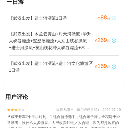
一日游
88
【武汉出发】进士河漂流1日游

¥
起
【武汉出发】木兰云雾山+对天河漂流+毕升
269
大峡谷漂流+鸳鸯溪漂流+大别山峡谷漂流

¥
起
+进士河漂流+英山桃花冲大峡谷漂流+木兰
神牛溪峡谷漂流+蕲春大峡谷漂流+陂西峡漂
流1日游
【武汉出发】进士河漂流+进士河文化旅游区
169

¥
起
1日游
用户评论
去哪儿用户（该用户已注销） 2025-07-19


从咸宁开车2个半小时到。1.适合新漂选手，适合亲子漂，全程对于经
常漂者，没什么太多惊喜。大巴收费10元／人合理，因为都是购置的