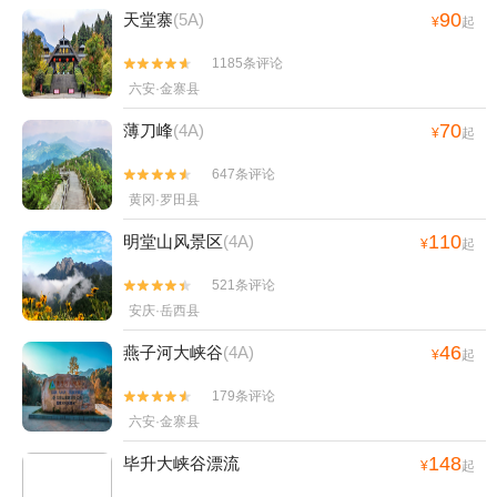
90
天堂寨
(5A)
¥
起
1185条评论


六安·金寨县
70
薄刀峰
(4A)
¥
起
647条评论


黄冈·罗田县
110
明堂山风景区
(4A)
¥
起
521条评论


安庆·岳西县
46
燕子河大峡谷
(4A)
¥
起
179条评论


六安·金寨县
148
毕升大峡谷漂流
¥
起