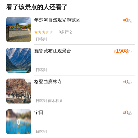
看了该景点的人还看了
0
年楚河自然观光游览区
¥
起
0条评论


日喀则
1908
雅鲁藏布江观景台
¥
起
日喀则
0
格登曲廓林寺
¥
起
日喀则·南木林县
0
宁日
¥
起
日喀则