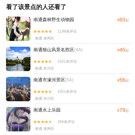
看了该景点的人还看了
83
南通森林野生动物园
¥
起
1198条评论


南通·港闸区
45
南通狼山风景名胜区
(4A)
¥
起
1021条评论


南通·崇川区
56
南通市濠河景区
(5A)
¥
起
1051条评论


南通·崇川区
79
南通水上乐园
¥
起
356条评论


南通·港闸区