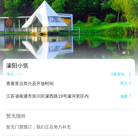


1
濠阳小筑
0条评论

暂无点评
查看景点简介及开放时间
简介


江苏省南通市崇川区濠西路19号濠河景区内
地图
暂无报价
暂无门票预订，我们正在努力补充