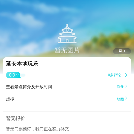


1
延安本地玩乐
0.0
0条评论

分
查看景点简介及开放时间
简介


虚拟
地图
暂无报价
暂无门票预订，我们正在努力补充