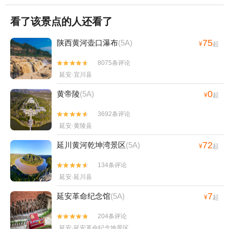
看了该景点的人还看了
75
陕西黄河壶口瀑布
(5A)
¥
起
8075条评论


延安·宜川县
0
黄帝陵
(5A)
¥
起
3692条评论


延安·黄陵县
72
延川黄河乾坤湾景区
(5A)
¥
起
134条评论


延安·延川县
7
延安革命纪念馆
(5A)
¥
起
204条评论


延安·延安革命纪念地景区