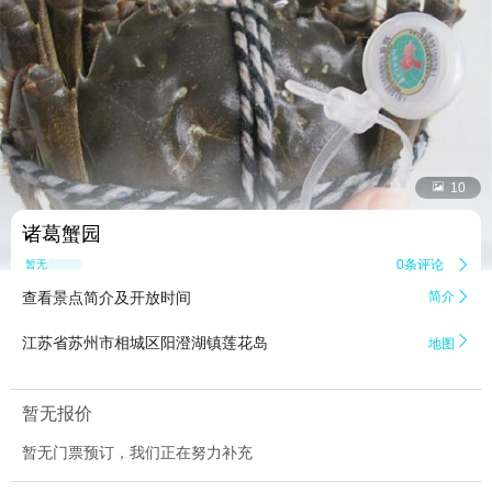


10
诸葛蟹园
0条评论

暂无点评
查看景点简介及开放时间
简介


江苏省苏州市相城区阳澄湖镇莲花岛
地图
暂无报价
暂无门票预订，我们正在努力补充