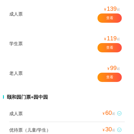
139
¥
起
成人票
查看
119
¥
起
学生票
查看
99
¥
起
老人票
查看
颐和园门票+园中园
60
成人票

¥
起
30
优待票（儿童/学生）

¥
起