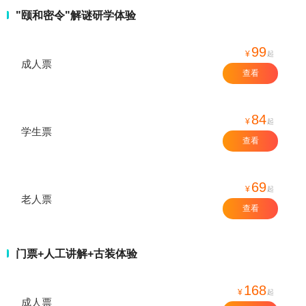
"颐和密令"解谜研学体验
99
¥
起
成人票
查看
84
¥
起
学生票
查看
69
¥
起
老人票
查看
门票+人工讲解+古装体验
168
¥
起
成人票