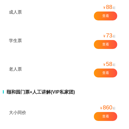
88
¥
起
成人票
查看
73
¥
起
学生票
查看
58
¥
起
老人票
查看
颐和园门票+人工讲解(VIP私家团)
860
¥
起
大小同价
查看