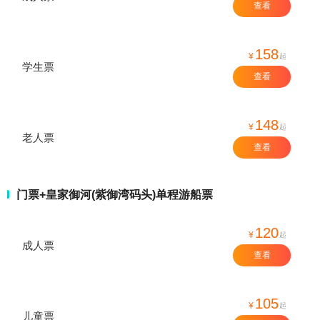
查看
158
¥
起
学生票
查看
148
¥
起
老人票
查看
门票+皇家御河(紫御湾码头)单程游船票
120
¥
起
成人票
查看
105
¥
起
儿童票