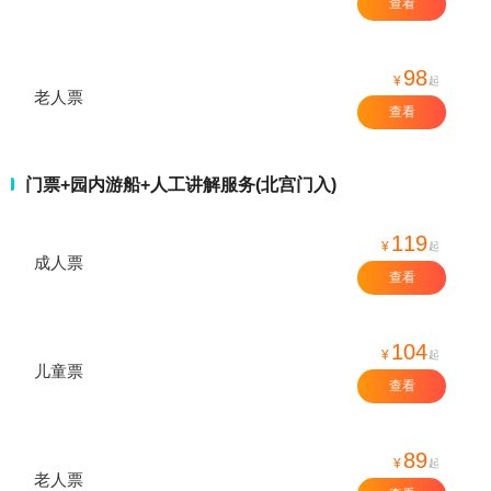
查看
98
¥
起
老人票
查看
门票+园内游船+人工讲解服务(北宫门入)
119
¥
起
成人票
查看
104
¥
起
儿童票
查看
89
¥
起
老人票