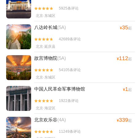
5925条评论


北京·东城区
35
八达岭长城
(5A)
¥
起
42689条评论


北京·延庆县
112
故宫博物院
(5A)
¥
起
54105条评论


北京·东城区
1
中国人民革命军事博物馆
¥
起
1922条评论


北京·海淀区
339
北京欢乐谷
(4A)
¥
起
11249条评论

