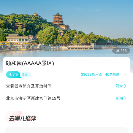


263
颐和园(AAAAA景区)
4.7
33699条评论
46条攻略

分
很棒
查看景点简介及开放时间
简介


北京市海淀区新建宫门路19号
地图