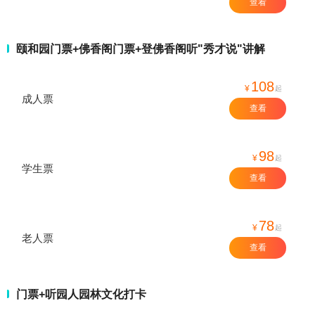
查看
颐和园门票+佛香阁门票+登佛香阁听"秀才说"讲解
108
¥
起
成人票
查看
98
¥
起
学生票
查看
78
¥
起
老人票
查看
门票+听园人园林文化打卡