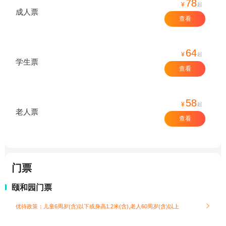
78
¥
起
成人票
查看
64
¥
起
学生票
查看
58
¥
起
老人票
查看
门票
颐和园门票
优待政策：儿童6周岁(含)以下或身高1.2米(含),老人60周岁(含)以上
