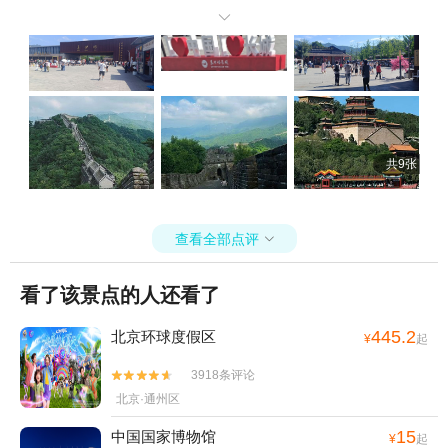
别出片。颐和园湖面波光粼粼，环湖游船一定要体验吹着微风赏皇家

园林，风光格外惬意。同行小伙伴体力都很好，意犹未尽，大家商量
好后，主动加逛了圆明园，多收获一处美景，整趟旅途轻松舒心，没
有强制消费，全程游玩氛围超好，性价比拉满。来北京想省心逛景点
就选这个团，完全不踩雷，强烈推荐！
共9张
查看全部点评

看了该景点的人还看了
445.2
北京环球度假区
¥
起
3918条评论


北京·通州区
15
中国国家博物馆
¥
起