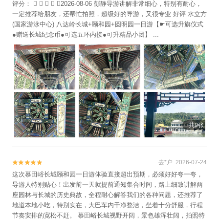
评分：     2026-08-06 彭静导游讲解非常细心，特别有耐心，
一定推荐给朋友，还帮忙拍照，超级好的导游，又很专业 好评 水立方
(国家游泳中心) 八达岭长城+颐和园+圆明园一日游【☛可选升旗仪式
●赠送长城纪念币●可选五环内接●可升精品小团】 ...
共9张
去*户 2026-07-24


这次慕田峪长城颐和园一日游体验直接超出预期，必须好好夸一夸，
导游人特别贴心！出发前一天就提前通知集合时间，路上细致讲解两
座园林与长城的历史典故，全程耐心解答我们的各种问题，还推荐了
地道本地小吃，特别实在，大巴车内干净整洁，坐着十分舒服，行程
节奏安排的宽松不赶。 慕田峪长城视野开阔，景色雄浑壮阔，拍照特