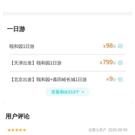
一日游
98
颐和园1日游

¥
起
799
【天津出发】颐和园1日游

¥
起
9
【北京出发】颐和园+慕田峪长城1日游

¥
起
查看剩余213个

用户评论
去哪儿用户 2026-08-06

