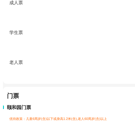
成人票
学生票
老人票
门票
颐和园门票
优待政策：儿童6周岁(含)以下或身高1.2米(含),老人60周岁(含)以上