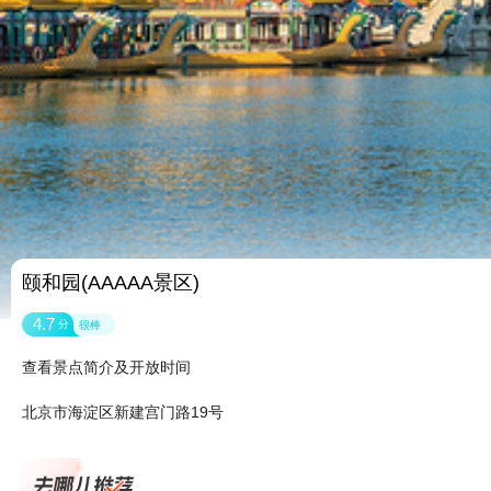
颐和园(AAAAA景区)
4.7
分
很棒
查看景点简介及开放时间
北京市海淀区新建宫门路19号