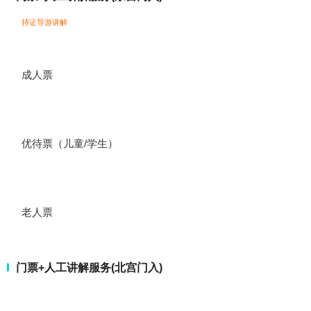
持证导游讲解
成人票
优待票（儿童/学生）
老人票
门票+人工讲解服务(北宫门入)