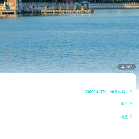

263
33699条评论
46条攻略

简介


地图