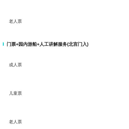
老人票
门票+园内游船+人工讲解服务(北宫门入)
成人票
儿童票
老人票