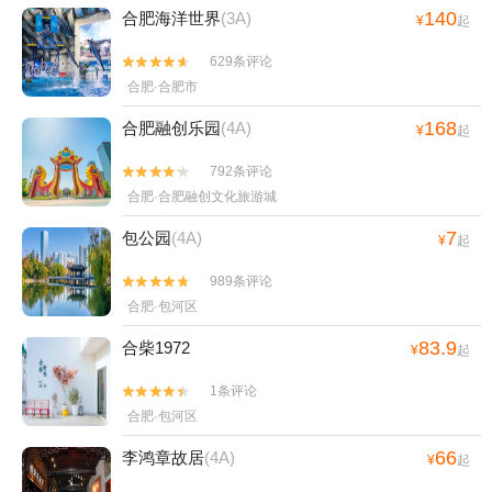
140
合肥海洋世界
(3A)
¥
起
629条评论


合肥·合肥市
168
合肥融创乐园
(4A)
¥
起
792条评论


合肥·合肥融创文化旅游城
7
包公园
(4A)
¥
起
989条评论


合肥·包河区
83.9
合柴1972
¥
起
1条评论


合肥·包河区
66
李鸿章故居
(4A)
¥
起