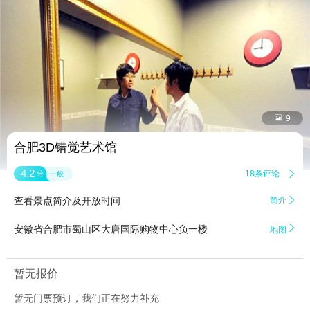


9
合肥3D错觉艺术馆
4.2
18条评论

分
一般
查看景点简介及开放时间
简介


安徽省合肥市蜀山区大唐国际购物中心负一楼
地图
暂无报价
暂无门票预订，我们正在努力补充