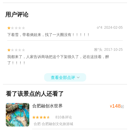
用户评论
o*4 2024-02-05


下着雪，带着俩娃来，找了一大圈没有！！！！！
雅*头 2017-10-25


我都来了，人家告诉商场把这个下架很久了，还在这挂着，醉
了！！！！
查看全部点评

看了该景点的人还看了
148
合肥融创水世界
¥
起
810条评论


合肥·合肥融创文化旅游城