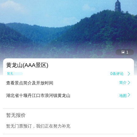


1
黄龙山(AAA景区)
0条评论

暂无点评
查看景点简介及开放时间
简介


湖北省十堰丹江口市浪河镇黄龙山
地图
暂无报价
暂无门票预订，我们正在努力补充