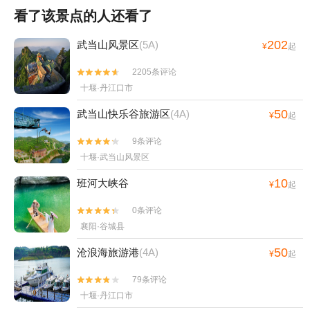
看了该景点的人还看了
202
武当山风景区
(5A)
¥
起
2205条评论


十堰·丹江口市
50
武当山快乐谷旅游区
(4A)
¥
起
9条评论


十堰·武当山风景区
10
班河大峡谷
¥
起
0条评论


襄阳·谷城县
50
沧浪海旅游港
(4A)
¥
起
79条评论


十堰·丹江口市