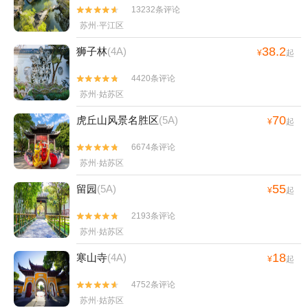
公山码头)+生命奥秘博物馆+张家港双山高尔夫
13232条评论


球场+阳澄湖老许蟹庄+阳澄湖弘阳蟹庄+凤凰山
苏州·平江区
景区永庆寺+甪直圆晓果品种植采摘园+阳澄湖半
38.2
狮子林
(4A)
¥
起
岛旅游度假区+比斯特苏州购物村+同里湖大饭店
+锦溪古镇游船+张家港保利大剧院+甪直忆江南
4420条评论


足浴+东方跆拳道馆（沧浪才智中心馆）+蒋巷生
苏州·姑苏区
态园+太湖西山玄旸山庄+甪直儿童主题乐园+苏
70
虎丘山风景名胜区
(5A)
州静思园酒店+太仓大剧院+甪直瑶盛陶艺
¥
起
DIY+张家港梦幻海洋王国+苏州太湖园博园+张
6674条评论


家港初见香草园+寒山寺钟楼+石湖风景区+周庄
苏州·姑苏区
江南堂客栈+周庄月上·古筝会馆+太湖雪蚕桑文
化园+白鹤寺+上方山森林动物世界+华谊兄弟电
55
留园
(5A)
¥
起
影世界+苏州古旧书店(人民路店)+黎里古镇+张
2193条评论


家港萌宠动物园+平江路怪楼+苏州太湖湖滨国家
苏州·姑苏区
湿地公园+华谊兄弟电影世界星光大道+开来茶馆
木渎评弹昆曲馆+寒山别院+苏州星空失恋博物馆
18
寒山寺
(4A)
¥
起
（山塘街店）+苏州湾嘉年华+张家港失恋博物馆
4752条评论


+苏州御窑金砖博物馆+天池山寂鉴寺+江村桥
苏州·姑苏区
+teamLab未来游乐园+云畔金谷+暨阳湖生态园