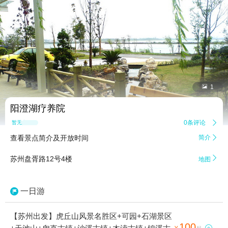


1
阳澄湖疗养院
0条评论

暂无点评
查看景点简介及开放时间
简介


苏州盘胥路12号4楼
地图
一日游
【苏州出发】虎丘山风景名胜区+可园+石湖景区
100