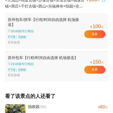
+天池山+甪直古镇+沙溪古镇+木渎古镇+锦溪古

¥
起
镇+周庄+千灯古镇+西山+兴福禅寺+怡园+沧浪
亭+阳澄湖莲花岛+枫桥景区+光福景区+沙家浜
风景区+阳澄湖+留园+尚湖风景区+阳澄湖疗养
苏州包车/拼车【行程/时间自由选择 机场接
院+林屋洞+苏州中国花卉植物园+西园寺+洞庭
送】
100
¥
起
东山+同里古镇+寒山寺+石公山+荷塘月色湿地
20:00前可订明日
查看
公园+静思园+穹窿山+太仓公园+光福古镇+枫桥
不可退
无购物
苑+枫桥古镇+周庄张厅+南湖园全福讲寺+罗星
苏苏旅游
洲+耦园+渔洋山景区+宝岩生态观光园+中国刺
绣艺术馆+白马涧龙池景区+蒋巷村+太仓玫瑰庄
苏州包车【行程/时间自由选择 机场接送】
园+重元寺+震泽古镇+凤凰山景区恬庄古街+旺
150
¥
起
23:45前可订明日
山风景区+亭林园+太仓牡丹园山庄+凤凰山景区
查看
不可退
无购物
河阳山歌馆+陆巷古村+苏州乐园四季恒温水乐园
苏苏旅游
+平江路历史街区+张家港凤凰山景区+梅李聚沙
园+香山景区+太仓艳阳农庄+震泽公园+虞山索
道+张家港市暨阳湖欢乐世界+雨花胜境+苏州上
看了该景点的人还看了
方山国家森林公园+太仓港+平江路历史街区+苏
州乐园森林水世界+尚湖游艇+苏州太湖国家湿地
80
拙政园
(5A)
¥
起
公园+苏州旺山九龙潭风景区+太湖游船快艇(石