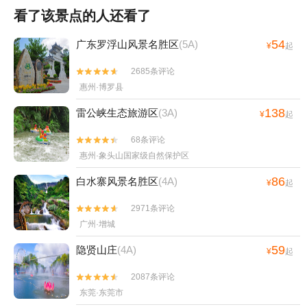
看了该景点的人还看了
54
广东罗浮山风景名胜区
(5A)
¥
起
2685条评论


惠州·博罗县
138
雷公峡生态旅游区
(3A)
¥
起
68条评论


惠州·象头山国家级自然保护区
86
白水寨风景名胜区
(4A)
¥
起
2971条评论


广州·增城
59
隐贤山庄
(4A)
¥
起
2087条评论


东莞·东莞市