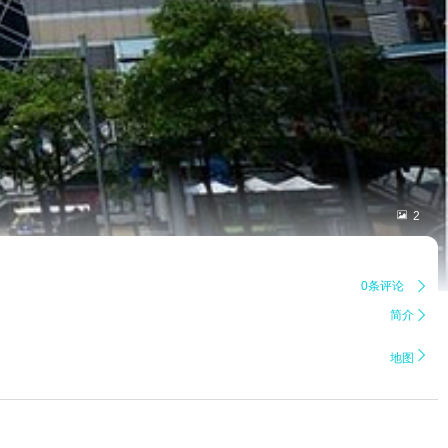

2
0条评论

简介


地图