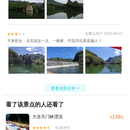
去哪儿用户 2025-09-21


不来想去，去完就这一次。一般般，竹筏30元真是骗人？
查看全部点评

看了该景点的人还看了
138
大连天门峡漂流
¥
起
61条评论

