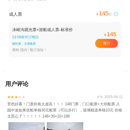
145
成人票

¥
起
冰峪沟观光票+游船成人票-标准价
145
¥
23:59前可订明日
预订
随时退
无需换票
携程-国内
预订须知

用户评论
o*n 2025-08-11


景色好看！门票价格太虚高！！！ 148门票，门口船票+大坝船票 入
园中途如果坐船单独30元船票（可以步行），玻璃栈道单独10元 价格
太恶心了！！！！！ 148+30+10=188