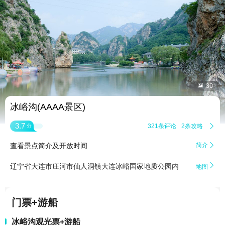


30
冰峪沟(AAAA景区)
3.7
321条评论
2条攻略

分
查看景点简介及开放时间
简介


辽宁省大连市庄河市仙人洞镇大连冰峪国家地质公园内
地图
门票+游船
冰峪沟观光票+游船