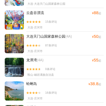
大连·大连天门山国家森林公园
88
云盘谷漂流
¥
起
15条评论


大连·庄河市
50
大连天门山国家森林公园
(4A)
¥
起
87条评论


大连·庄河市
55
龙潭湾
(4A)
¥
起
0条评论


鞍山·岫岩满族自治县
38.8
蛤蜊岛
¥
起
16条评论


大连·庄河市