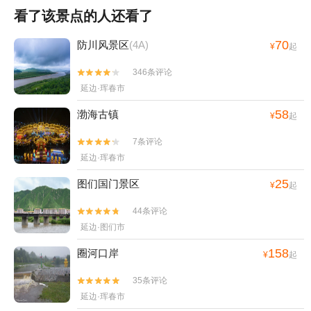
看了该景点的人还看了
70
防川风景区
(4A)
¥
起
346条评论


延边·珲春市
58
渤海古镇
¥
起
7条评论


延边·珲春市
25
图们国门景区
¥
起
44条评论


延边·图们市
158
圈河口岸
¥
起
35条评论


延边·珲春市