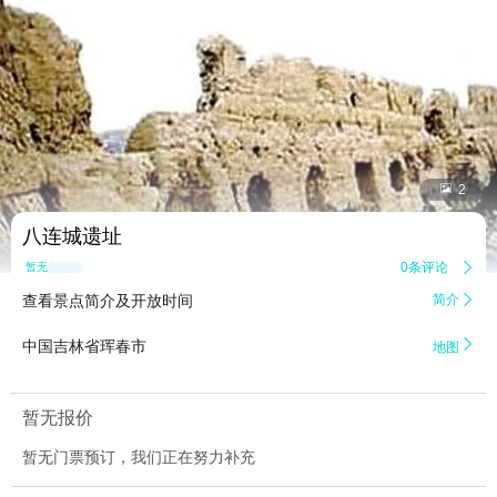


2
八连城遗址
0条评论

暂无点评
查看景点简介及开放时间
简介


中国吉林省珲春市
地图
暂无报价
暂无门票预订，我们正在努力补充