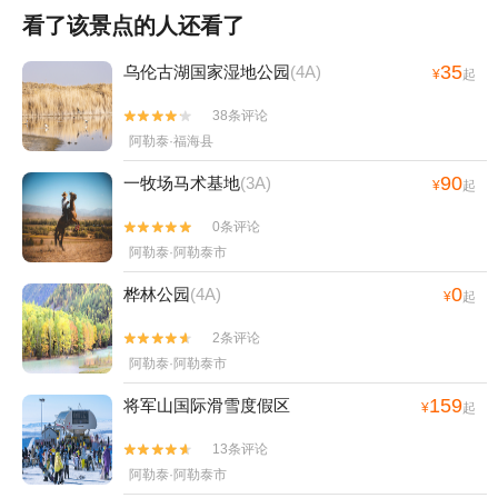
看了该景点的人还看了
35
乌伦古湖国家湿地公园
(4A)
¥
起
38条评论


阿勒泰·福海县
90
一牧场马术基地
(3A)
¥
起
0条评论


阿勒泰·阿勒泰市
0
桦林公园
(4A)
¥
起
2条评论


阿勒泰·阿勒泰市
159
将军山国际滑雪度假区
¥
起
13条评论


阿勒泰·阿勒泰市