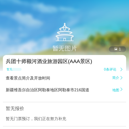


1
兵团十师额河酒业旅游园区(AAA景区)
0条评论

暂无点评
查看景点简介及开放时间
简介


新疆维吾尔自治区阿勒泰地区阿勒泰市216国道
地图
暂无报价
暂无门票预订，我们正在努力补充