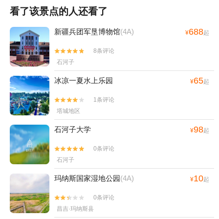
看了该景点的人还看了
688
新疆兵团军垦博物馆
(4A)
¥
起
8条评论


石河子
65
冰凉一夏水上乐园
¥
起
1条评论


塔城地区
98
石河子大学
¥
起
0条评论


石河子
10
玛纳斯国家湿地公园
(4A)
¥
起
0条评论


昌吉·玛纳斯县