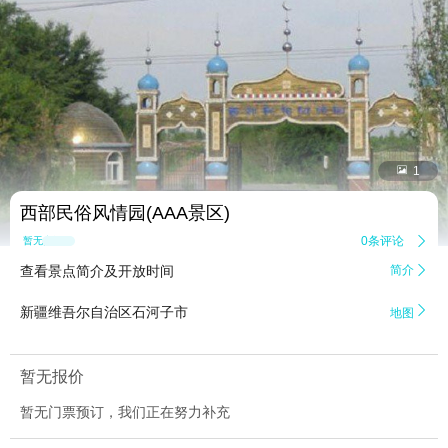


1
西部民俗风情园(AAA景区)
0条评论

暂无点评
查看景点简介及开放时间
简介


新疆维吾尔自治区石河子市
地图
暂无报价
暂无门票预订，我们正在努力补充