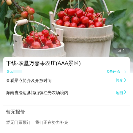


2
下线-农垦万嘉果农庄(AAA景区)
0条评论

暂无点评
查看景点简介及开放时间
简介


海南省澄迈县福山镇红光农场境内
地图
暂无报价
暂无门票预订，我们正在努力补充