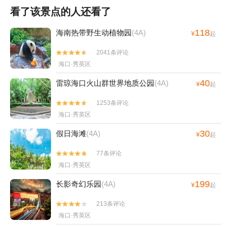
看了该景点的人还看了
118
海南热带野生动植物园
(4A)
¥
起
2041条评论


海口·秀英区
40
雷琼海口火山群世界地质公园
(4A)
¥
起
1253条评论


海口·秀英区
30
假日海滩
(4A)
¥
起
77条评论


海口·秀英区
199
长影奇幻乐园
(4A)
¥
起
213条评论


海口·秀英区