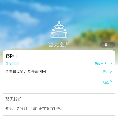


1
察隅县
0条评论

暂无点评
查看景点简介及开放时间
简介


地图
暂无报价
暂无门票预订，我们正在努力补充