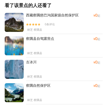
看了该景点的人还看了
0
西藏察隅慈巴沟国家级自然保护区
¥
起
0条评论


林芝·察隅县
0
察隅县自驾露营点
¥
起
林芝·察隅县
0
古冰川
¥
起
林芝·察隅县
0
察隅自然保护区
¥
起
林芝·察隅县