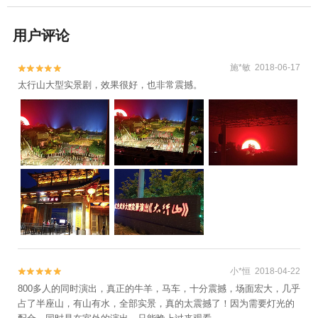
用户评论
施*敏 2018-06-17


太行山大型实景剧，效果很好，也非常震撼。
小*恒 2018-04-22


800多人的同时演出，真正的牛羊，马车，十分震撼，场面宏大，几乎
占了半座山，有山有水，全部实景，真的太震撼了！因为需要灯光的