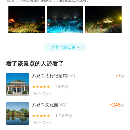
配合，同时是在室外的演出，只能晚上过来观看。
查看全部点评

看了该景点的人还看了
7
八路军太行纪念馆
(4A)
¥
起
4条评论


长治·武乡县
245
八路军文化园
(4A)
¥
起
140条评论


长治·武乡县