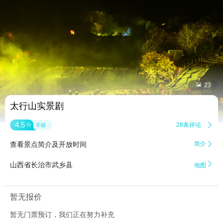


23
太行山实景剧
4.5
28条评论

分
不错
查看景点简介及开放时间
简介


山西省长治市武乡县
地图
暂无报价
暂无门票预订，我们正在努力补充