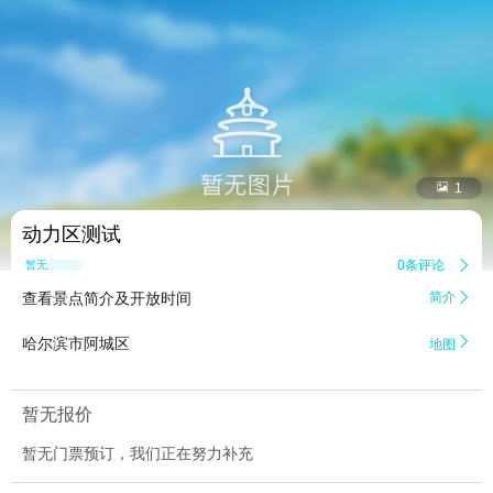


1
动力区测试
0条评论

暂无点评
查看景点简介及开放时间
简介


哈尔滨市阿城区
地图
暂无报价
暂无门票预订，我们正在努力补充