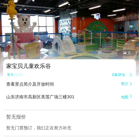


5
家宝贝儿童欢乐谷
0条评论

暂无点评
查看景点简介及开放时间
简介


山东济南市高新区美莲广场三楼301
地图
暂无报价
暂无门票预订，我们正在努力补充