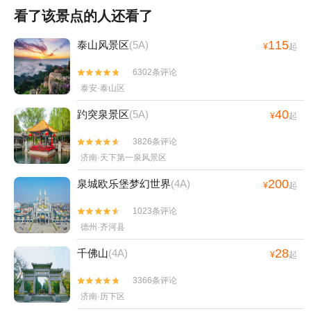
看了该景点的人还看了
115
泰山风景区
(5A)
¥
起
6302条评论


泰安·泰山区
40
趵突泉景区
(5A)
¥
起
3826条评论


济南·天下第一泉风景区
200
泉城欧乐堡梦幻世界
(4A)
¥
起
1023条评论


德州·齐河县
28
千佛山
(4A)
¥
起
3366条评论


济南·历下区