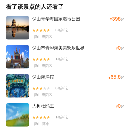
看了该景点的人还看了
398
保山青华海国家湿地公园
¥
起
0条评论


保山·隆阳区
0
保山市青华海美美欢乐世界
¥
起
1条评论


保山·隆阳区
65.8
保山海洋馆
¥
起
0条评论


保山·隆阳区
0
大树杜鹃王
¥
起
1条评论


保山·腾冲