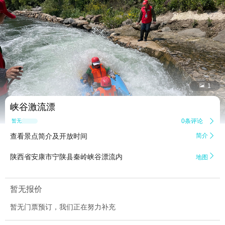


1
峡谷激流漂
0条评论

暂无点评
查看景点简介及开放时间
简介


陕西省安康市宁陕县秦岭峡谷漂流内
地图
暂无报价
暂无门票预订，我们正在努力补充