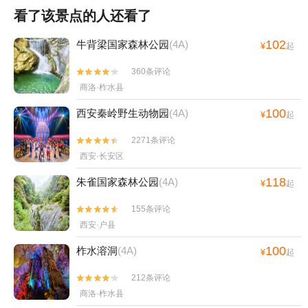
看了该景点的人还看了
102
牛背梁国家森林公园
(4A)
¥
起
360条评论


商洛·柞水县
100
西安秦岭野生动物园
(4A)
¥
起
2271条评论


西安·长安区
118
朱雀国家森林公园
(4A)
¥
起
155条评论


西安·户县
100
柞水溶洞
(4A)
¥
起
212条评论


商洛·柞水县