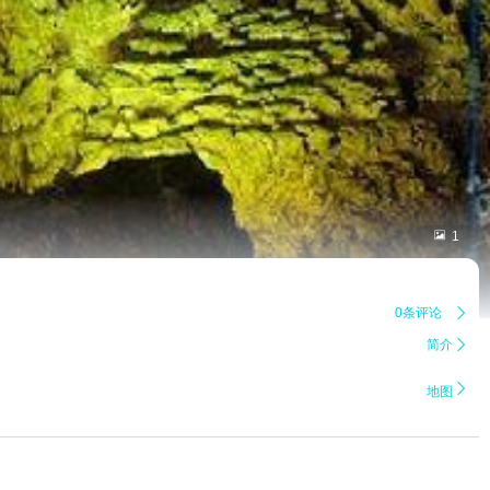

1
0条评论

简介


地图