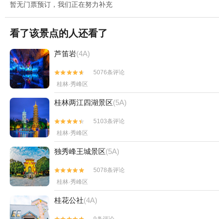
暂无门票预订，我们正在努力补充
看了该景点的人还看了
芦笛岩
(4A)
5076条评论


桂林·秀峰区
桂林两江四湖景区
(5A)
5103条评论


桂林·秀峰区
独秀峰王城景区
(5A)
5078条评论


桂林·秀峰区
桂花公社
(4A)