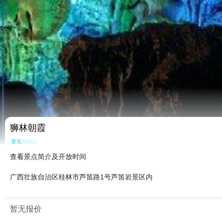
狮林朝霞
暂无点评
查看景点简介及开放时间
广西壮族自治区桂林市芦笛路1号芦笛岩景区内
暂无报价