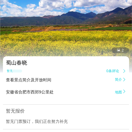


2
蜀山春晓
0条评论

暂无点评
查看景点简介及开放时间
简介


安徽省合肥市西郊9公里处
地图
暂无报价
暂无门票预订，我们正在努力补充