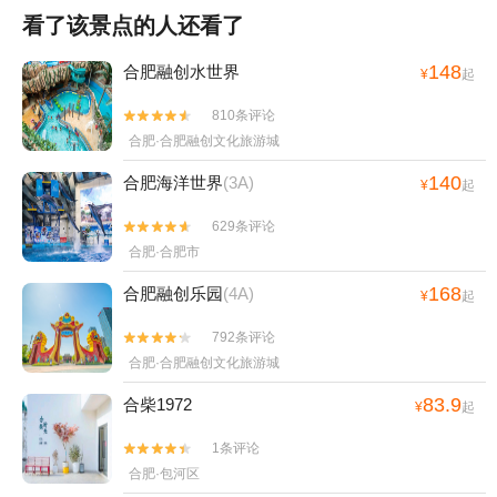
看了该景点的人还看了
148
合肥融创水世界
¥
起
810条评论


合肥·合肥融创文化旅游城
140
合肥海洋世界
(3A)
¥
起
629条评论


合肥·合肥市
168
合肥融创乐园
(4A)
¥
起
792条评论


合肥·合肥融创文化旅游城
83.9
合柴1972
¥
起
1条评论


合肥·包河区