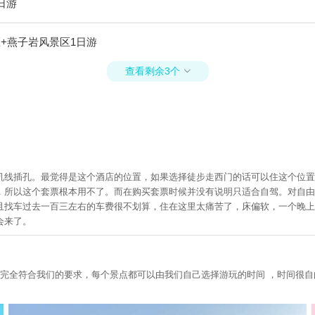
日游
+燕子岩风景区1日游
查看剩余3个

手机线插孔。最觉得是这个酒店的位置，如果选择徒步走西门的话可以住这个位
，所以这个套票根本用不了。而在购买套票时候并没有说明只适合自驾。对自由
且找车过去一百三左右的车费很不划算，住在这里太痛苦了，床偏软，一个晚上
会来了。
开心，因为完全符合我们的要求，每个景点都可以由我们自己选择游玩的时间 ，时