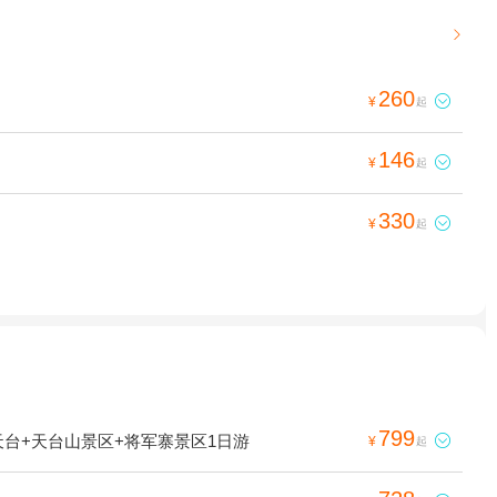

260

¥
起
146

¥
起
330

¥
起
799
台+天台山景区+将军寨景区1日游

¥
起