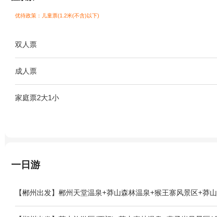
优待政策：儿童票(1.2米(不含)以下)
双人票
成人票
家庭票2大1小
一日游
【郴州出发】郴州天堂温泉+莽山森林温泉+猴王寨风景区+莽山