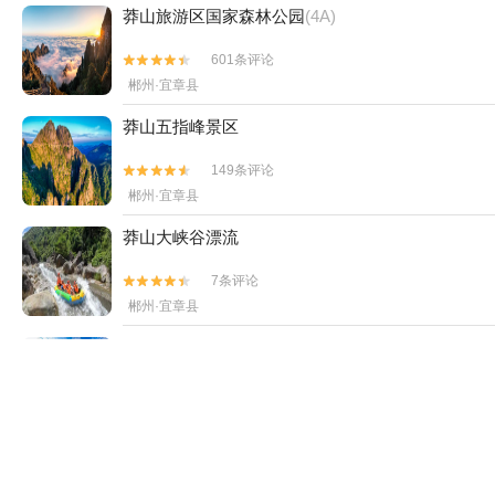
看了该景点的人还看了
莽山旅游区国家森林公园
(4A)
601条评论


郴州·宜章县
莽山五指峰景区