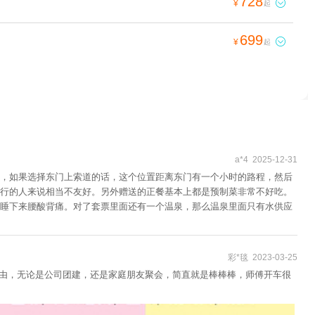
728

¥
起
699

¥
起
a*4 2025-12-31
置，如果选择东门上索道的话，这个位置距离东门有一个小时的路程，然后
行的人来说相当不友好。另外赠送的正餐基本上都是预制菜非常不好吃。
睡下来腰酸背痛。对了套票里面还有一个温泉，那么温泉里面只有水供应
彩*毯 2023-03-25
间很自由，无论是公司团建，还是家庭朋友聚会，简直就是棒棒棒，师傅开车很