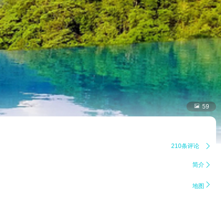

59
210条评论

简介


地图