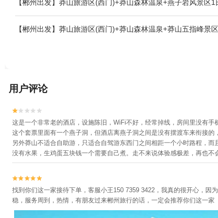
【郴州出发】莽山旅游区(西门)+莽山森林温泉+燕子岩风景区1
【郴州出发】莽山旅游区(西门)+莽山森林温泉+莽山五指峰景区
用户评论


这是一个非常老的酒店，设施陈旧，WiFi不好，经常掉线，房间里没有
这个套票里面有一个燕子洞，但酒店离燕子洞之间是没有摆渡车来衔接的
另外莽山不适合自助游，只适合自驾游东西门之间相距一个小时路程，而
没有水果，生鸡蛋五块钱一个需要自己煮。走不来说体验感极差，再也不


找到你们这一家接待下单，客服小王150 7359 3422，我真的很
稳，服务周到，热情，有朋友过来郴州旅行的话，一定会推荐你们这一家