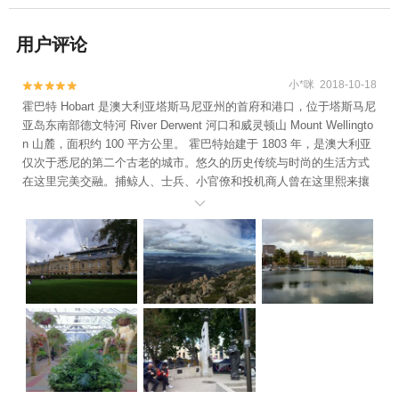
用户评论
小*咪 2018-10-18


霍巴特 Hobart 是澳大利亚塔斯马尼亚州的首府和港口，位于塔斯马尼
亚岛东南部德文特河 River Derwent 河口和威灵顿山 Mount Wellingto
n 山麓，面积约 100 平方公里。 霍巴特始建于 1803 年，是澳大利亚
仅次于悉尼的第二个古老的城市。悠久的历史传统与时尚的生活方式
在这里完美交融。捕鲸人、士兵、小官僚和投机商人曾在这里熙来攘
往，而今，这里布满了咖啡馆、饭店和音乐工作室，购物者和游客穿

梭其中。 在霍巴特，暖色的砂岩与水上鲜亮的大三角帆相映成辉，渔
民的撑船静静地停靠在码头，升降索在桅杆上发出清脆的拍打声，您
可以坐在莎拉曼卡的条状阳伞下品咖啡，欣赏霍巴特的独特风景。 图
1：州政府办公厅 - 议会大厦 Parliament House； 图2：威灵顿山地处
澳大利亚塔斯马尼亚霍巴特市区西面-海拔 1271 米（4170 英尺）-是
澳洲真正 “一览众山小” 的南天第一峰； 图3：宪法码头桥 Constitutio
n Dock Bridge 拍摄的塔斯马尼亚博物馆与美术馆 ； 图4：塔斯马尼
亚皇家植物园温室； 图5：议会大厦东南侧的塔斯曼纪念碑 Tasman
Memorial； 图6：卡斯卡德啤酒厂是澳大利亚最古老的仍在经营的酿
酒厂； 图7：亚历山德拉炮台公园 - 左前方可见塔斯曼大桥； 图8：澳