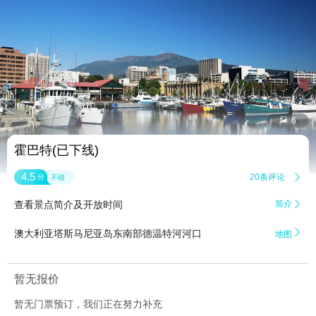


6
霍巴特(已下线)
4.5
20条评论

分
不错
查看景点简介及开放时间
简介


澳大利亚塔斯马尼亚岛东南部德温特河河口
地图
暂无报价
暂无门票预订，我们正在努力补充