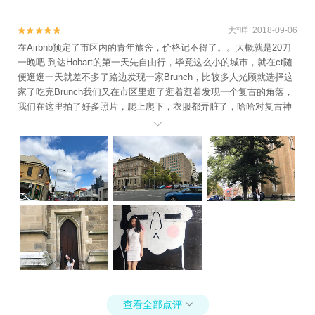
洲第一家赌场，昔日的老建筑已被现代的圆柱形酒店所取代，赌场就
设在酒店的一层； 图9：萨拉曼卡广场上的《南国之旅》 Journeys to
大*咩 2018-09-06


the Southland 雕塑 - 斯蒂芬 · 沃克 Stephen Walker 创作于 1979
在Airbnb预定了市区内的青年旅舍，价格记不得了。。大概就是20刀
年； 图10：霍巴特监狱教堂历史遗址 Penitentiary Chapel Historic Sit
一晚吧 到达Hobart的第一天先自由行，毕竟这么小的城市，就在ct随
e。
便逛逛一天就差不多了路边发现一家Brunch，比较多人光顾就选择这
家了吃完Brunch我们又在市区里逛了逛着逛着发现一个复古的角落，
我们在这里拍了好多照片，爬上爬下，衣服都弄脏了，哈哈对复古神
秘的地方特别喜欢到了快傍晚时分，我们在海港附近一条酒吧街选了

一家叫The Den的Bar吃晚饭～因为晚上冷，我们就选择坐室内2楼点
了小吃和一瓶酒，喝了酒的我们畅谈好几个小时，聊人生，聊过去，
聊男人，聊理想，无所不聊哈哈哈。回想起来，我真的很感谢有这么
一段时光，可以什么都不用想，跟闺蜜想说什么就说什么，想做什么
就做什么，我们对未来充满幻想想起来我们胆子也是肥啊，两个喝完
酒的女生大半夜走路回旅馆，中途还去超市买了第二天的早餐。。我
们是对这个世界有多信任！！
查看全部点评
