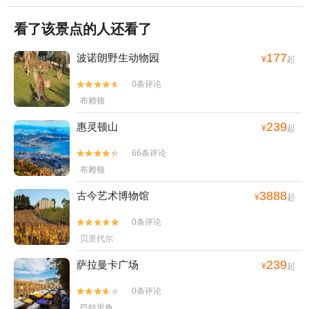
看了该景点的人还看了
177
波诺朗野生动物园
¥
起
0条评论


布赖顿
239
惠灵顿山
¥
起
66条评论


布赖顿
3888
古今艺术博物馆
¥
起
0条评论


贝里代尔
239
萨拉曼卡广场
¥
起
0条评论


巴特里角